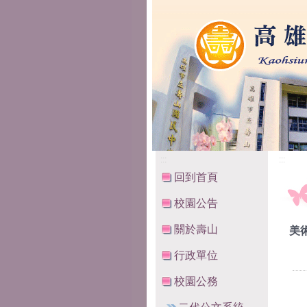
高雄市立壽山國民中
:::
:::
回到首頁
校園公告
關於壽山
美
行政單位
校園公務