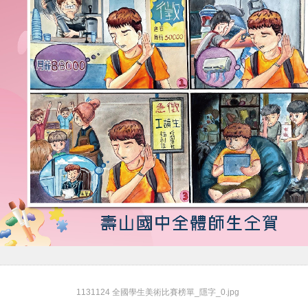
1131124 全國學生美術比賽榜單_隱字_0.jpg