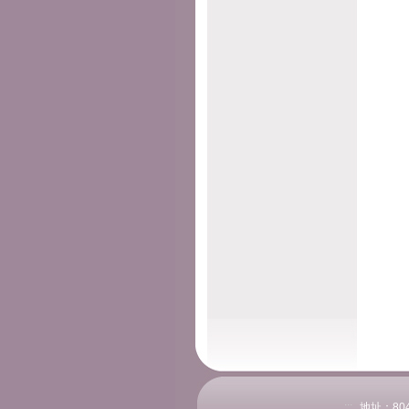
:::
地址：804