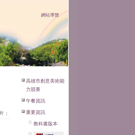
網站導覽
:::
:::
高雄市創意美術能
力競賽
午餐資訊
重要資訊
片
｜
上一張
｜
下一張
教科書版本