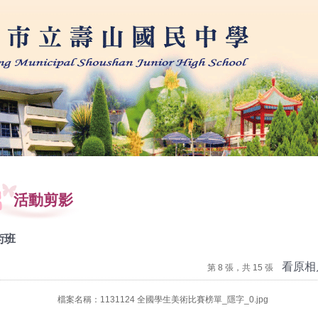
學
活動剪影
術班
看原相
第 8 張，共 15 張
檔案名稱：1131124 全國學生美術比賽榜單_隱字_0.jpg