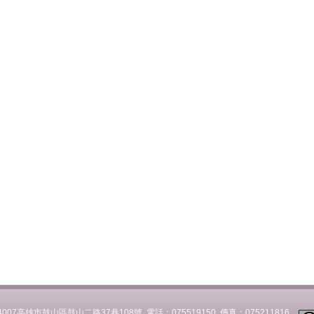
007高雄市鼓山區鼓山二路37巷108號 電話：075519150 傳真：075211816