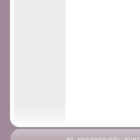
:::
地址：804007高雄市鼓山區鼓山二路37巷108號