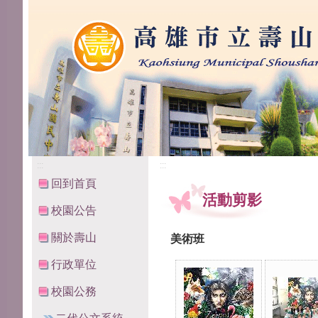
高雄市立壽山國民中學
:::
:::
回到首頁
活動剪影
校園公告
關於壽山
美術班
行政單位
校園公務