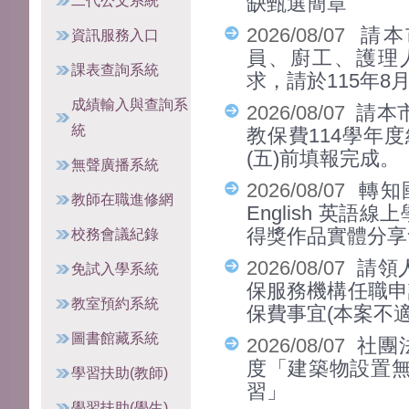
二代公文系統
缺甄選簡章
2026/08/07
請本
資訊服務入口
員、廚工、護理人
課表查詢系統
求，請於115年8
成績輸入與查詢系
2026/08/07
請本
統
教保費114學年度
(五)前填報完成。
無聲廣播系統
2026/08/07
轉知
教師在職進修網
English 英語
得獎作品實體分享
校務會議紀錄
2026/08/07
請領
免試入學系統
保服務機構任職申
教室預約系統
保費事宜(本案不
圖書館藏系統
2026/08/07
社團
度「建築物設置
學習扶助(教師)
習」
學習扶助(學生)