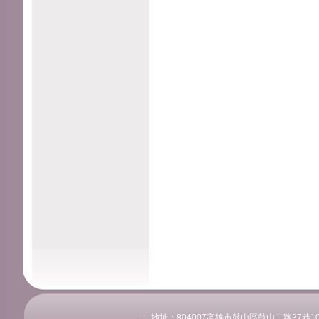
:::
地址：804007高雄市鼓山區鼓山二路37巷108號