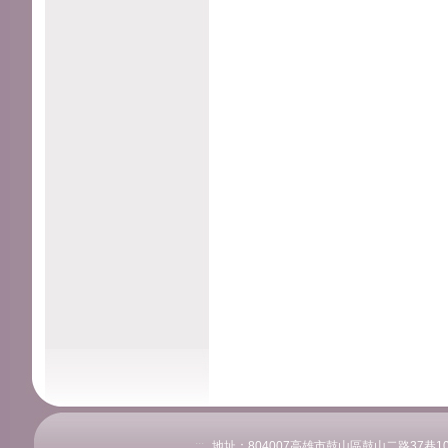
:::
地址：804007高雄市鼓山區鼓山二路37巷108號