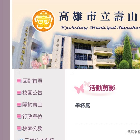
高雄市立壽山國民中學
:::
:::
回到首頁
活動剪影
校園公告
關於壽山
學務處
行政單位
校園公務
檔案名稱：