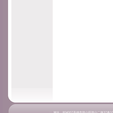
:::
地址：804007高雄市鼓山區鼓山二路37巷108號