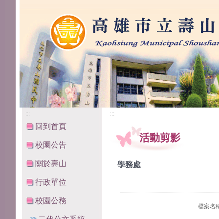
高雄市立壽山國民中學
:::
:::
回到首頁
活動剪影
校園公告
關於壽山
學務處
行政單位
校園公務
檔案名稱：