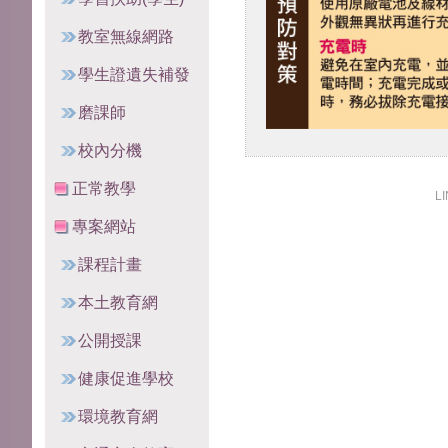
教室無線網路
學生證遺失補發
磨課師
校內分機
正常教學
LI
專案網站
課程計畫
本土教育網
公開授課
健康促進學校
環境教育網