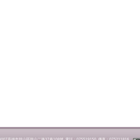
007高雄市鼓山區鼓山二路37巷108號 電話：075519150 傳真：075211816