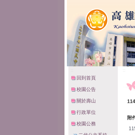
高雄市立壽山國民中
:::
:::
回到首頁
校園公告
關於壽山
11
行政單位
附
校園公務
11