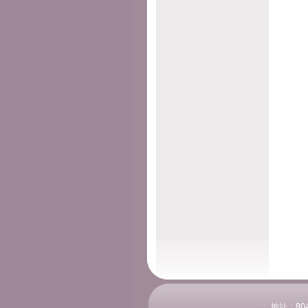
:::
地址：804