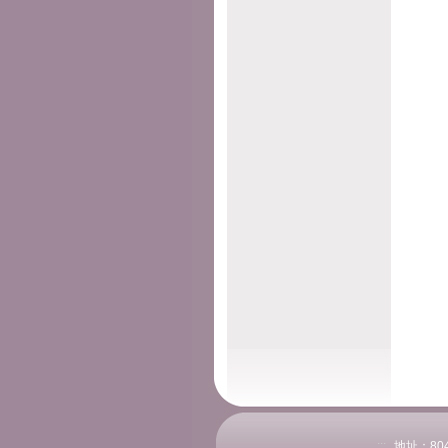
:::
地址：804