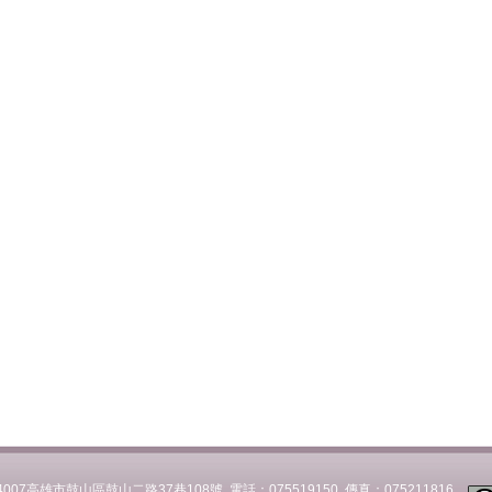
007高雄市鼓山區鼓山二路37巷108號 電話：075519150 傳真：075211816