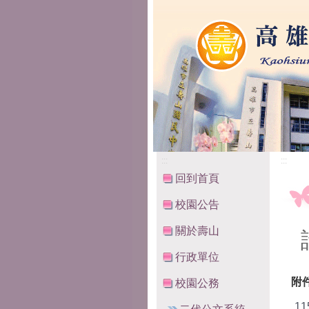
高雄市立壽山國民中
:::
:::
回到首頁
校園公告
關於壽山
行政單位
附
校園公務
1