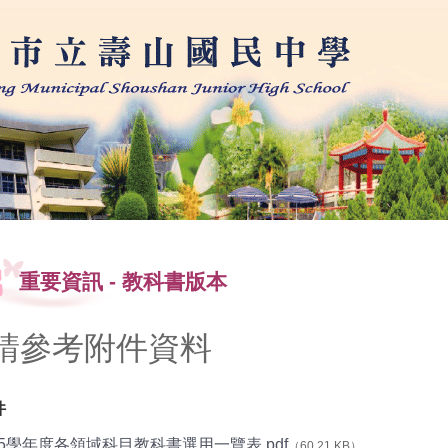
學
重要資訊
-
教科書版本
請參考附件資料
件
15學年度各領域科目教科書選用一覽表.pdf
（60.21 KB）