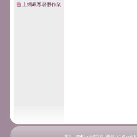
上網飆寒暑假作業
:::
地址：804007高雄市鼓山區鼓山二路37巷108號