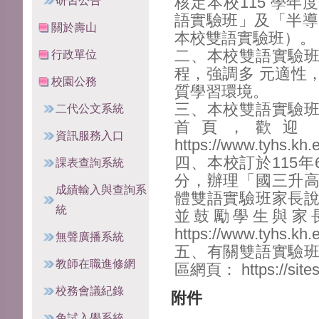
研習公告
核定本校115 學
語實驗班」及「半導
關於壽山
本校雙語實驗班）。
二、本校雙語實驗
行政單位
程，強調多 元適性
校園公務
質學習環境。
三、本校雙語實驗
二代公文系統
首頁，歡迎
資訊服務入口
https://www.tyhs.kh
四、本校訂於115年
課表查詢系統
分，辦理「國三升
成績輸入與查詢系
體雙語實驗班家長
統
並鼓勵學生與家
https://www.tyhs.kh
無聲廣播系統
五、有關雙語實驗
教師在職進修網
區網頁： https://sites.
校務會議紀錄
附件
免試入學系統