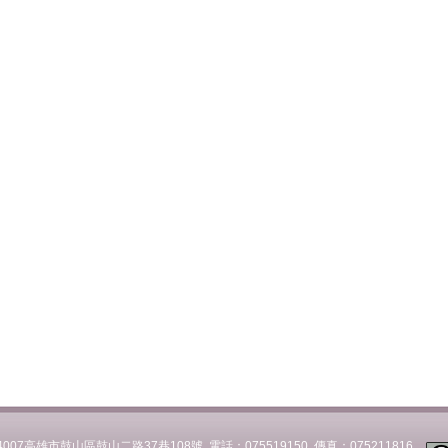
007高雄市鼓山區鼓山二路37巷108號 電話：075519150 傳真：075211816