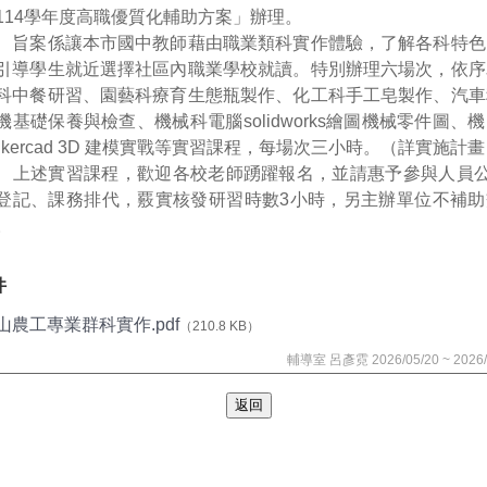
114學年度高職優質化輔助方案」辦理。
、旨案係讓本市國中教師藉由職業類科實作體驗，了解各科特色
引導學生就近選擇社區內職業學校就讀。特別辦理六場次，依序
科中餐研習、園藝科療育生態瓶製作、化工科手工皂製作、汽車
機基礎保養與檢查、機械科電腦solidworks繪圖機械零件圖、
inkercad 3D 建模實戰等實習課程，每場次三小時。（詳實施計
、上述實習課程，歡迎各校老師踴躍報名，並請惠予參與人員公(
登記、課務排代，覈實核發研習時數3小時，另主辦單位不補助
。
件
山農工專業群科實作.pdf
（210.8 KB）
輔導室 呂彥霓 2026/05/20 ~ 2026/
返回