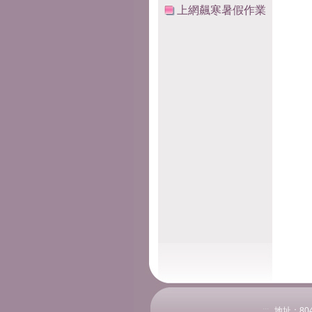
上網飆寒暑假作業
:::
地址：804