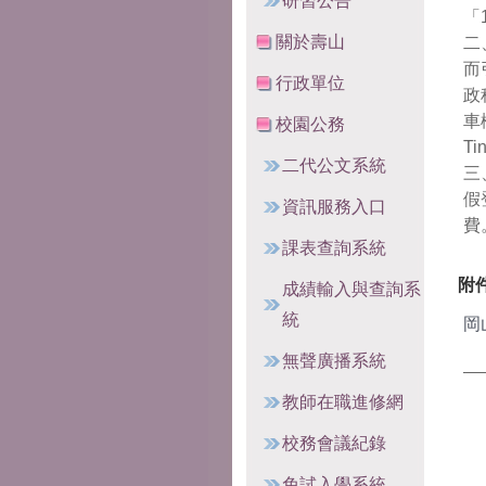
研習公告
「
關於壽山
二
而
行政單位
政
車
校園公務
T
二代公文系統
三
假
資訊服務入口
費
課表查詢系統
附
成績輸入與查詢系
統
岡
無聲廣播系統
教師在職進修網
校務會議紀錄
免試入學系統