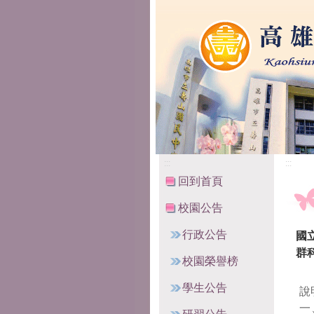
高雄市立壽山國民中
:::
:::
回到首頁
校園公告
行政公告
國
群
校園榮譽榜
學生公告
說
一