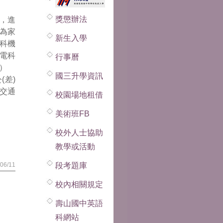
獎懲辦法
，進
為家
新生入學
科機
機電科
行事曆
畫）
國三升學資訊
差)
交通
校園場地租借
美術班FB
校外人士協助
教學或活動
06/11
段考題庫
校內相關規定
壽山國中英語
科網站