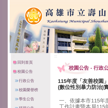
高雄市立壽山國民中學
:::
:::
回到首頁
校園公告
-
行政
校園公告
115年度「友善校園
行政公告
(數位性別暴力防治)
校園榮譽榜
學生公告
一、依據本市115
工作計畫暨本局11