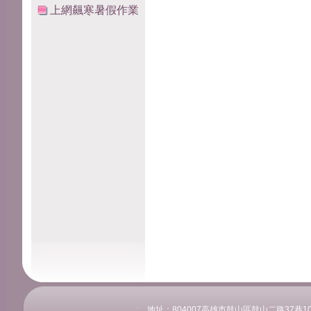
上網飆寒暑假作業
:::
地址：804007高雄市鼓山區鼓山二路37巷108號