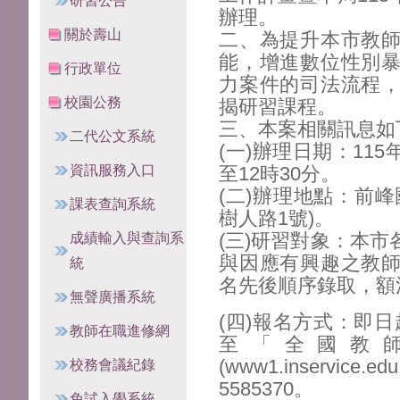
研習公告
辦理。
關於壽山
二、為提升本市教
能，增進數位性別
行政單位
力案件的司法流程
校園公務
揭研習課程。
三、本案相關訊息如
二代公文系統
(一)辦理日期：115
資訊服務入口
至12時30分。
(二)辦理地點：前
課表查詢系統
樹人路1號)。
成績輸入與查詢系
(三)研習對象：本
與因應有興趣之教
統
名先後順序錄取，額
無聲廣播系統
(四)報名方式：即日
教師在職進修網
至「全國教
(www1.inserv
校務會議紀錄
5585370。
免試入學系統