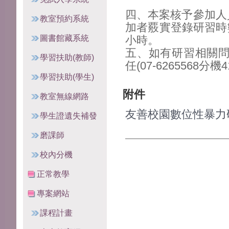
四、本案核予參加人
教室預約系統
加者覈實登錄研習時
圖書館藏系統
小時。
五、如有研習相關
學習扶助(教師)
任(07-6265568分機4
學習扶助(學生)
附件
教室無線網路
友善校園數位性暴力研
學生證遺失補發
磨課師
校內分機
正常教學
專案網站
課程計畫