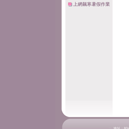
上網飆寒暑假作業
:::
地址：804