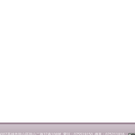
007高雄市鼓山區鼓山二路37巷108號 電話：075519150 傳真：075211816