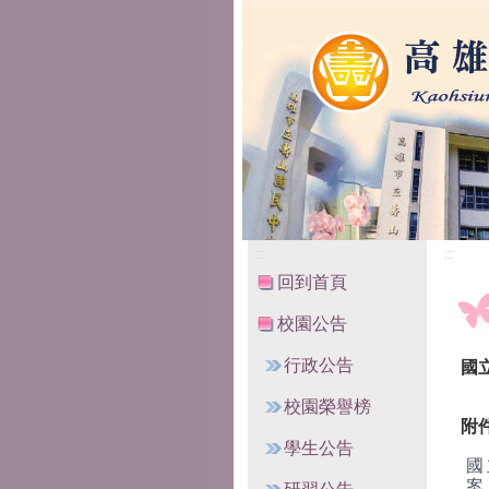
高雄市立壽山國民中
:::
:::
回到首頁
校園公告
行政公告
國
校園榮譽榜
附
學生公告
國
案.