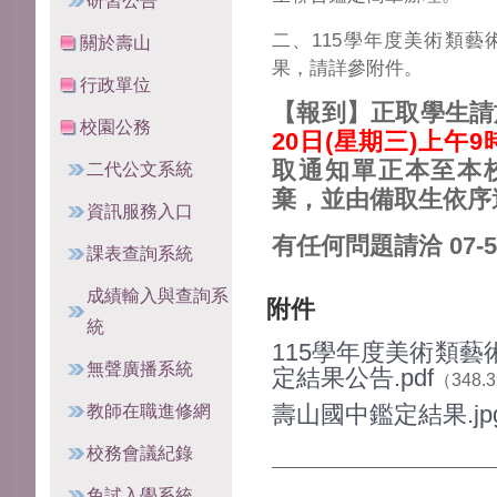
研習公告
二、115學年度美術類
關於壽山
果，請詳參附件。
行政單位
【報到】正取學生請
校園公務
20日(星期三)上午
取通知單正本至本
二代公文系統
棄，並由備取生依序
資訊服務入口
有任何問題請洽 07-55
課表查詢系統
成績輸入與查詢系
附件
統
115學年度美術類
無聲廣播系統
定結果公告.pdf
（348.
教師在職進修網
壽山國中鑑定結果.jp
校務會議紀錄
免試入學系統