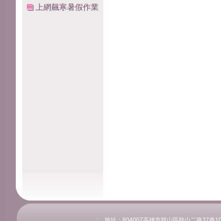
上網飆寒暑假作業
:::
地址：804007高雄市鼓山區鼓山二路37巷108號