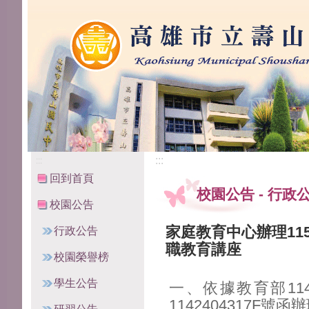
高雄市立壽山國民中學
:::
:::
回到首頁
校園公告
-
行政
校園公告
家庭教育中心辦理11
行政公告
職教育講座
校園榮譽榜
學生公告
一、依據教育部114
1142404317F號函