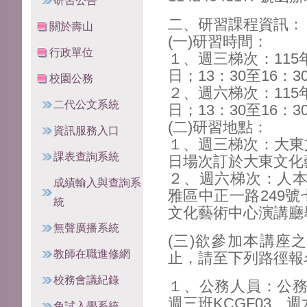
研習公告
二、研習課程資訊：
關於壽山
(一)研習時間：
行政單位
１、週三梯次：115年
日；13：30至16：
校園公務
２、週六梯次：115年
二代公文系統
日；13：30至16：
(二)研習地點：
資訊服務入口
１、週三梯次：大東
課表查詢系統
日場次訂於大東文化
２、週六梯次：人
成績輸入與查詢系
雅區中正一路249號
統
文化藝術中心演講廳
無聲廣播系統
(三)欲參加本講座之
教師在職進修網
止，請至下列路徑報
校務會議紀錄
１、公務人員：公
週三班KCGF03、
免試入學系統