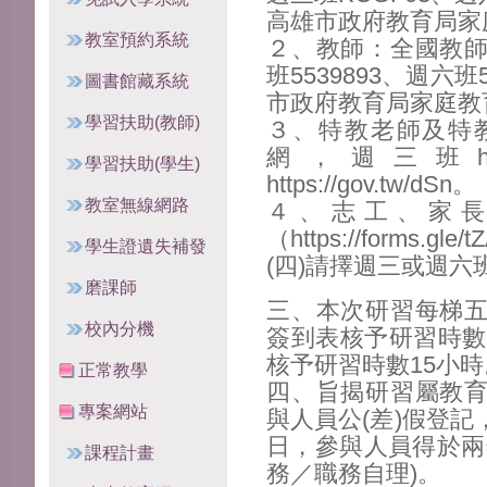
高雄市政府教育局家
教室預約系統
２、教師：全國教
班5539893、週六
圖書館藏系統
市政府教育局家庭教
學習扶助(教師)
３、特教老師及特
網，週三班https
學習扶助(學生)
https://gov.tw/dSn。
教室無線網路
４、志工、家
（https://forms.gl
學生證遺失補發
(四)請擇週三或週六
磨課師
三、本次研習每梯
校內分機
簽到表核予研習時數
核予研習時數15小時
正常教學
四、旨揭研習屬教
專案網站
與人員公(差)假登
日，參與人員得於兩
課程計畫
務／職務自理)。