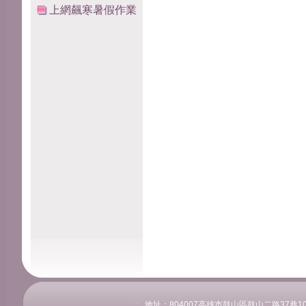
上網飆寒暑假作業
:::
地址：804007高雄市鼓山區鼓山二路37巷108號