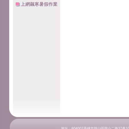
上網飆寒暑假作業
:::
地址：804007高雄市鼓山區鼓山二路37巷108號