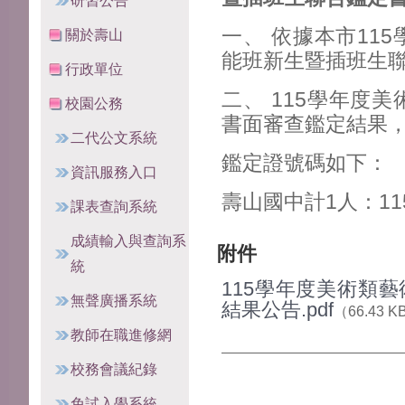
研習公告
一、 依據本市11
關於壽山
能班新生暨插班生
行政單位
二、 115學年度
美
校園公務
書面審查鑑定結果，
二代公文系統
鑑定證號碼如下：
資訊服務入口
壽山國中計
1
人：11
課表查詢系統
成績輸入與查詢系
附件
統
115學年度美術類
無聲廣播系統
結果公告.pdf
（66.43 K
教師在職進修網
校務會議紀錄
免試入學系統