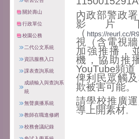
11500152
研習公告
關於壽山
內政部警政署
影片
行政單位
（
https://reurl.cc/
校園公務
視（含電視牆
二代公文系統
加強推播，
機，協助推
資訊服務入口
YouTube頻
課表查詢系統
俾利民眾觸及
成績輸入與查詢系
欺被害可能。
統
請學校推廣運
無聲廣播系統
導上開素材
。
教師在職進修網
校務會議紀錄
免試入學系統