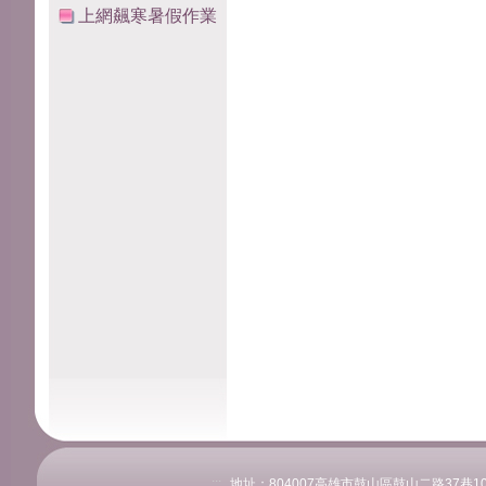
上網飆寒暑假作業
:::
地址：804007高雄市鼓山區鼓山二路37巷108號