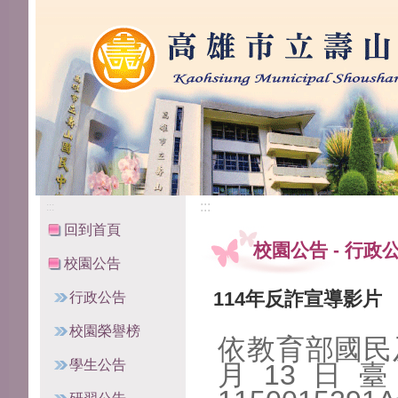
高雄市立壽山國民中學
:::
:::
回到首頁
校園公告
-
行政
校園公告
114年反詐宣導影片
行政公告
校園榮譽榜
依教育部國民
學生公告
月13日