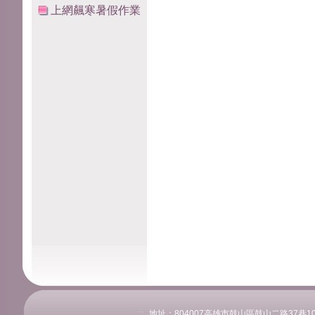
上網飆寒暑假作業
:::
地址：804007高雄市鼓山區鼓山二路37巷108號