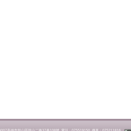
007高雄市鼓山區鼓山二路37巷108號 電話：075519150 傳真：075211816