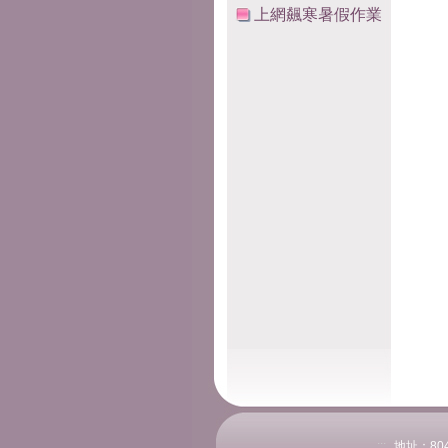
上網飆寒暑假作業
:::
地址：804