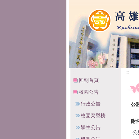
高雄市立壽山國民中
:::
:::
回到首頁
校園公告
行政公告
公
校園榮譽榜
附
學生公告
公